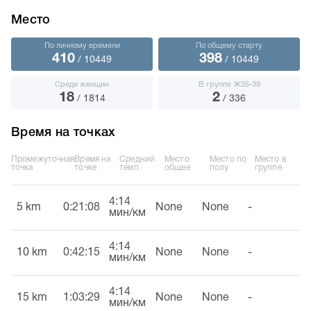
Место
По личному времени
По общему старту
410
398
/ 10449
/ 10449
Среди женщин
В группе Ж35-39
18
2
/ 1814
/ 336
Время на точках
Промежуточная
Время на
Средний
Место
Место по
Место в
точка
точке
темп
общее
полу
группе
4:14
5 km
0:21:08
None
None
-
мин/км
4:14
10 km
0:42:15
None
None
-
мин/км
4:14
15 km
1:03:29
None
None
-
мин/км