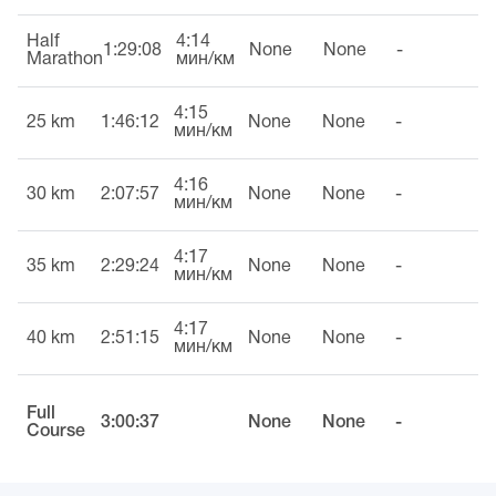
Half
4:14
1:29:08
None
None
-
Marathon
мин/км
4:15
25 km
1:46:12
None
None
-
мин/км
4:16
30 km
2:07:57
None
None
-
мин/км
4:17
35 km
2:29:24
None
None
-
мин/км
4:17
40 km
2:51:15
None
None
-
мин/км
Full
3:00:37
None
None
-
Course