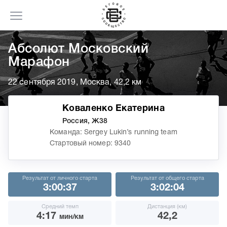
Абсолют Московский
Марафон
22 сентября 2019, Москва, 42,2 км
Коваленко Екатерина
Россия, Ж38
Команда: Sergey Lukin’s running team
Стартовый номер: 9340
Результат от личного старта
Результат от общего старта
3:00:37
3:02:04
Средний темп
Дистанция (км)
4:17
42,2
мин/км