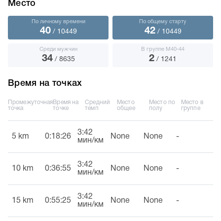
Место
По личному времени
По общему старту
40
42
/ 10449
/ 10449
Среди мужчин
В группе М40-44
34
2
/ 8635
/ 1241
Время на точках
Промежуточная
Время на
Средний
Место
Место по
Место в
точка
точке
темп
общее
полу
группе
3:42
5 km
0:18:26
None
None
-
мин/км
3:42
10 km
0:36:55
None
None
-
мин/км
3:42
15 km
0:55:25
None
None
-
мин/км