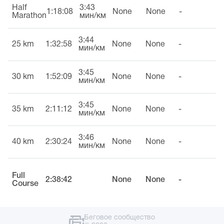
Half
3:43
1:18:08
None
None
-
Marathon
мин/км
3:44
25 km
1:32:58
None
None
-
мин/км
3:45
30 km
1:52:09
None
None
-
мин/км
3:45
35 km
2:11:12
None
None
-
мин/км
3:46
40 km
2:30:24
None
None
-
мин/км
Full
2:38:42
None
None
-
Course
Беговое сообщество