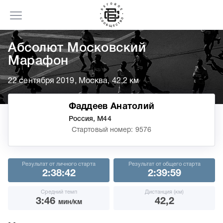
Абсолют Московский
Марафон
22 сентября 2019, Москва, 42,2 км
Фаддеев Анатолий
Россия, М44
Стартовый номер: 9576
Результат от личного старта
Результат от общего старта
2:38:42
2:39:59
Средний темп
Дистанция (км)
3:46
42,2
мин/км