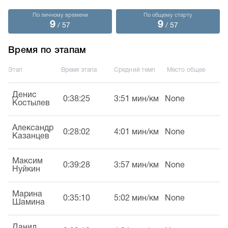
По личному времени
По общему старту
9
9
/ 57
/ 57
Время по этапам
Этап
Время этапа
Средний темп
Место общее
Денис
0:38:25
3:51 мин/км
None
Костылев
Александр
0:28:02
4:01 мин/км
None
Казанцев
Максим
0:39:28
3:57 мин/км
None
Нуйкин
Марина
0:35:10
5:02 мин/км
None
Шамина
Данил