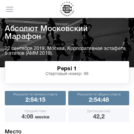
Абсолют Московский
Марафон
22 сентября 2019, Москва, Корпоративная эстафета
5 этапов (АММ 2019).
Pepsi 1
Стартовый номер: 98
Результат от личного старта
Результат от общего старта
2:54:15
2:54:48
Средний темп
Дистанция (км)
4:08
42,2
мин/км
Место