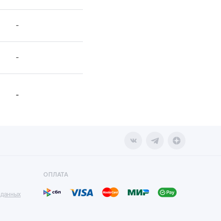
-
-
-
ОПЛАТА
 данных