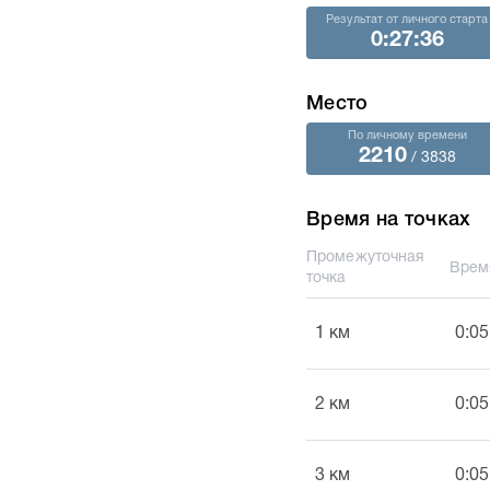
Результат от личного старта
0:27:36
Место
По личному времени
2210
/ 3838
Время на точках
Промежуточная
Врем
точка
1 км
0:05
2 км
0:05
3 км
0:05