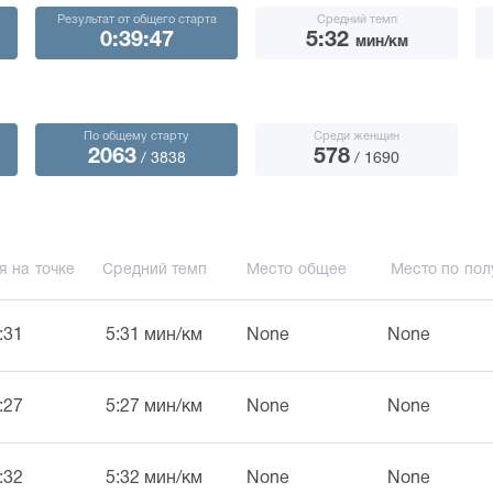
Результат от общего старта
Средний темп
0:39:47
5:32
мин/км
По общему старту
Среди женщин
2063
578
/ 3838
/ 1690
я на точке
Средний темп
Место общее
Место по пол
:31
5:31 мин/км
None
None
:27
5:27 мин/км
None
None
:32
5:32 мин/км
None
None