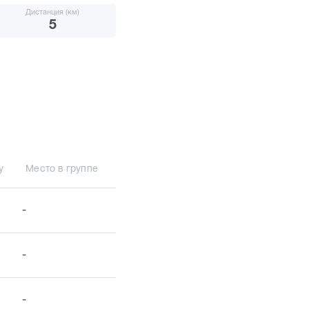
Дистанция (км)
5
у
Место в группе
-
-
-