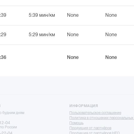
:39
5:39 мин/км
None
None
:29
5:29 мин/км
None
None
:36
None
None
Ы
ИНФОРМАЦИЯ
по будним дням
Пользовательское соглашение
Политика в отношении персональных
12-04
Помощь
 по России
Продукция от партнёров
-22-04
Продукция от партнёров НЕО