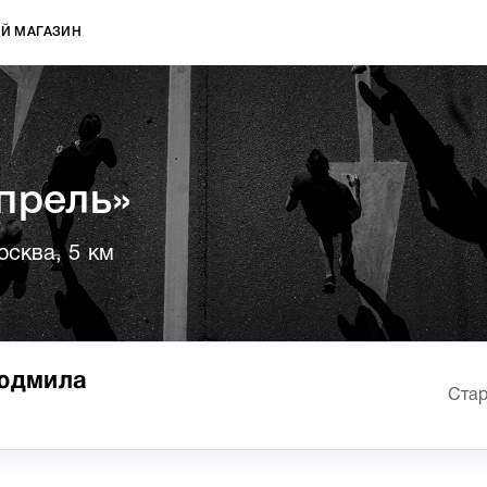
Й МАГАЗИН
прель»
осква, 5 км
Людмила
Стар