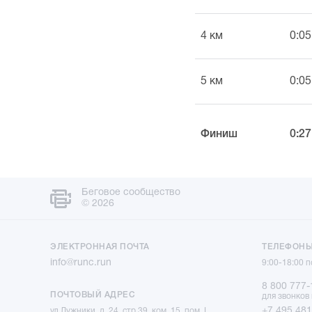
4 км
0:05
5 км
0:05
Финиш
0:27
Беговое сообщество
© 2026
ЭЛЕКТРОННАЯ ПОЧТА
ТЕЛЕФОН
info@runc.run
9:00-18:00 
8 800 777-
ПОЧТОВЫЙ АДРЕС
для звонков
+7 495 481
ул Лужники, д. 24, стр.39, ком. 15, пом. I