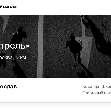
Й МАГАЗИН
прель»
осква, 5 км
чеслав
Команда: Школ
Стартовый ном