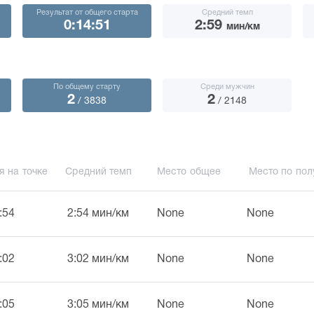
Результат от общего старта
Средний темп
0:14:51
2:59
мин/км
По общему старту
Среди мужчин
2
2
/ 3838
/ 2148
я на точке
Средний темп
Место общее
Место по пол
:54
2:54 мин/км
None
None
:02
3:02 мин/км
None
None
:05
3:05 мин/км
None
None