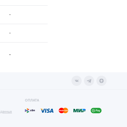
-
-
-
ОПЛАТА
 данных