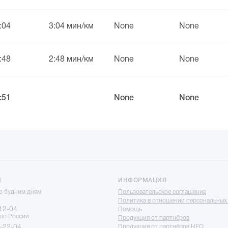
:04
3:04 мин/км
None
None
:48
2:48 мин/км
None
None
:51
None
None
Ы
ИНФОРМАЦИЯ
по будним дням
Пользовательское соглашение
Политика в отношении персональных
12-04
Помощь
 по России
Продукция от партнёров
-22-04
Продукция от партнёров НЕО