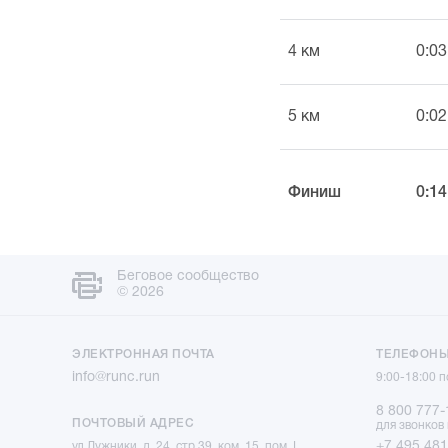
4 км
0:03
5 км
0:02
Финиш
0:14
Беговое сообщество
© 2026
ЭЛЕКТРОННАЯ ПОЧТА
ТЕЛЕФОН
info@runc.run
9:00-18:00 
8 800 777-
ПОЧТОВЫЙ АДРЕС
для звонков
+7 495 481
ул Лужники, д. 24, стр.39, ком. 15, пом. I