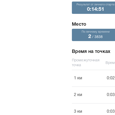
Результат от личного старта
0:14:51
Место
По личному времени
2
/ 3838
Время на точках
Промежуточная
Врем
точка
1 км
0:02
2 км
0:03
3 км
0:03