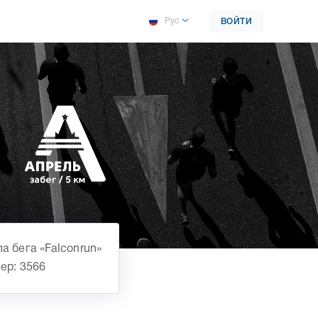
Рус
ВОЙТИ
а бега «Falconrun»
ер: 3566