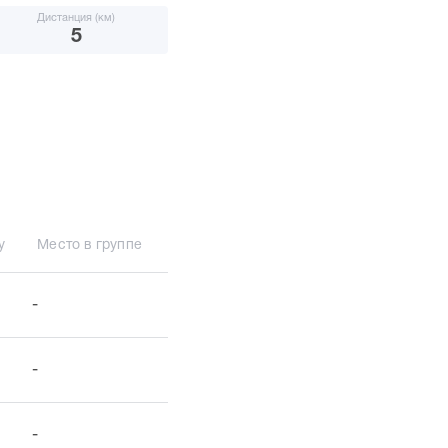
Дистанция (км)
5
у
Место в группе
-
-
-