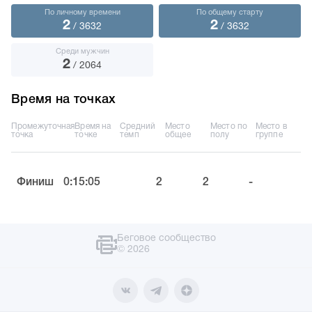
По личному времени
По общему старту
2
2
/ 3632
/ 3632
Среди мужчин
2
/ 2064
Время на точках
Промежуточная
Время на
Средний
Место
Место по
Место в
точка
точке
темп
общее
полу
группе
Финиш
0:15:05
2
2
-
Беговое сообщество
© 2026