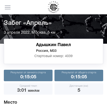
Забег «Апрель»
3 апреля 2022, Москва, 5 км
Адышкин Павел
Россия, М33
Стартовый номер: 4039
Результат от личного старта
Результат от общего старта
0:15:05
0:15:05
Средний темп
Дистанция (км)
3:01
5
мин/км
Место