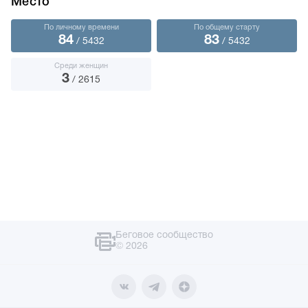
Место
По личному времени
По общему старту
84
83
/ 5432
/ 5432
Среди женщин
3
/ 2615
Беговое сообщество
© 2026