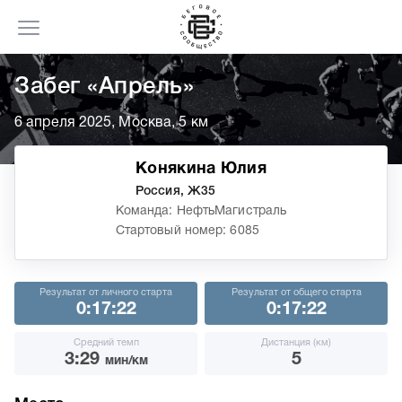
Забег «Апрель»
6 апреля 2025, Москва, 5 км
Конякина Юлия
Россия, Ж35
Команда: НефтьМагистраль
Стартовый номер: 6085
Результат от личного старта
Результат от общего старта
0:17:22
0:17:22
Средний темп
Дистанция (км)
3:29
5
мин/км