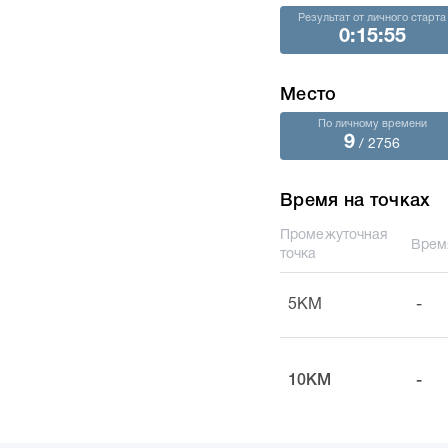
Результат от личного старта
0:15:55
Место
По личному времени
9
/ 2756
Время на точках
Промежуточная
Врем
точка
5KM
-
10KM
-