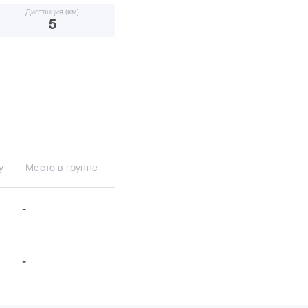
Дистанция (км)
5
у
Место в группе
-
-