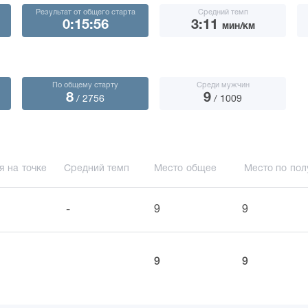
Результат от общего старта
Средний темп
0:15:56
3:11
мин/км
По общему старту
Среди мужчин
8
9
/ 2756
/ 1009
я на точке
Средний темп
Место общее
Место по пол
-
9
9
9
9