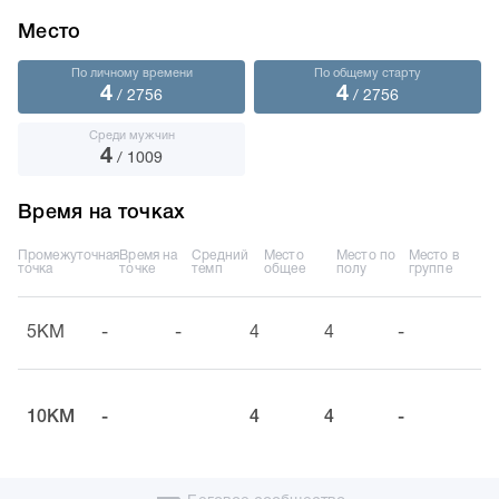
Место
По личному времени
По общему старту
4
4
/ 2756
/ 2756
Среди мужчин
4
/ 1009
Время на точках
Промежуточная
Время на
Средний
Место
Место по
Место в
точка
точке
темп
общее
полу
группе
5KM
-
-
4
4
-
10KM
-
4
4
-