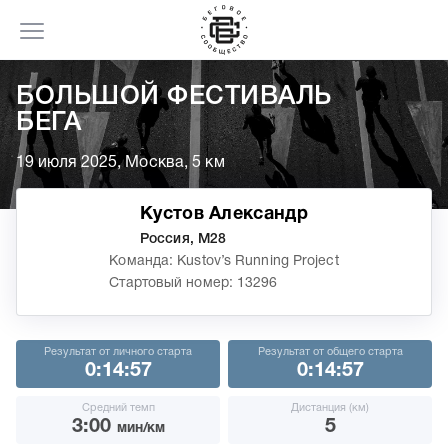
БОЛЬШОЙ ФЕСТИВАЛЬ
БЕГА
19 июля 2025, Москва, 5 км
Кустов Александр
Россия, М28
Команда: Kustov’s Running Project
Стартовый номер: 13296
Результат от личного старта
Результат от общего старта
0:14:57
0:14:57
Средний темп
Дистанция (км)
3:00
5
мин/км