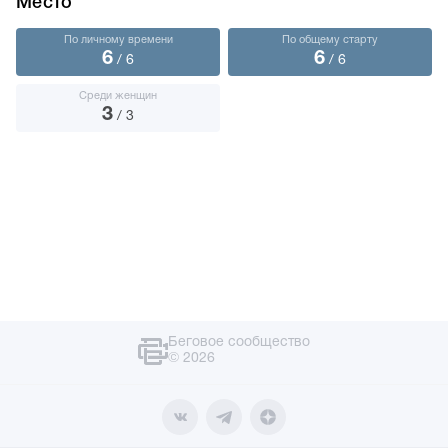
Место
По личному времени
По общему старту
6
6
/ 6
/ 6
Среди женщин
3
/ 3
Беговое сообщество
© 2026