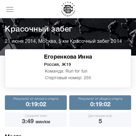
Красочный забег
21 июня 2014, Москва, 5 км Красочный забег 2014
Егоренкова Инна
Россия, Ж19
Команда: Run for fun
Стартовый номер: 255
Результат от личного старта
Результат от общего старта
0:19:02
0:19:02
Средний темп
Дистанция (км)
3:49
5
мин/км