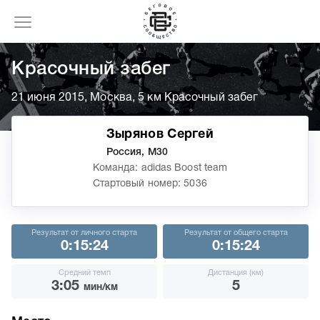
Красочный забег
21 июня 2015, Москва, 5 км Красочный забег
Зырянов Cергей
Россия, М30
Команда: adidas Boost team
Стартовый номер: 5036
Результат от личного старта
Результат от общего старта
0:15:24
0:15:24
Средний темп
Дистанция (км)
3:05
5
мин/км