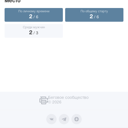
Место
По личному времени
По общему старту
2
2
/ 6
/ 6
Среди мужчин
2
/ 3
Беговое сообщество
© 2026