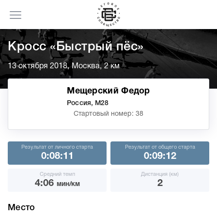
Кросс «Быстрый пёс»
13 октября 2018, Москва, 2 км
Мещерский Федор
Россия, М28
Стартовый номер: 38
Результат от личного старта
Результат от общего старта
0:08:11
0:09:12
Средний темп
Дистанция (км)
4:06
2
мин/км
Место