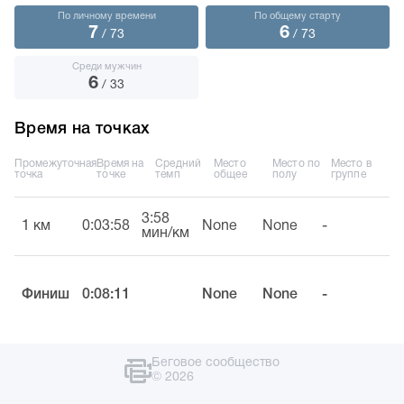
По личному времени
По общему старту
7
6
/ 73
/ 73
Среди мужчин
6
/ 33
Время на точках
Промежуточная
Время на
Средний
Место
Место по
Место в
точка
точке
темп
общее
полу
группе
3:58
1 км
0:03:58
None
None
-
мин/км
Финиш
0:08:11
None
None
-
Беговое сообщество
© 2026