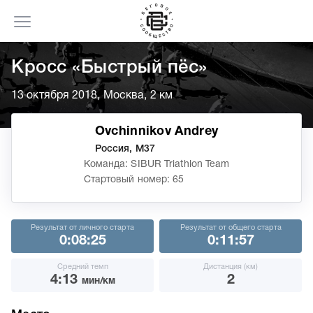
Кросс «Быстрый пёс»
13 октября 2018, Москва, 2 км
Ovchinnikov Andrey
Россия, М37
Команда: SIBUR Triathlon Team
Стартовый номер: 65
Результат от личного старта
Результат от общего старта
0:08:25
0:11:57
Средний темп
Дистанция (км)
4:13
2
мин/км