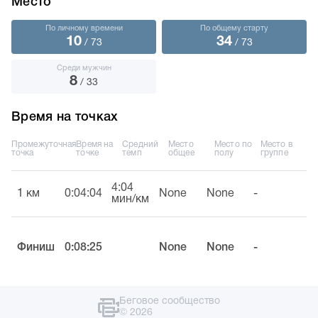
Место
По личному времени
По общему старту
10
34
/ 73
/ 73
Среди мужчин
8
/ 33
Время на точках
Промежуточная
Время на
Средний
Место
Место по
Место в
точка
точке
темп
общее
полу
группе
4:04
1 км
0:04:04
None
None
-
мин/км
Финиш
0:08:25
None
None
-
Беговое сообщество
© 2026