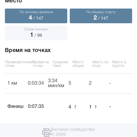
Место
По личному времени
По общему старту
4
2
/ 147
/ 147
Среди женщин
1
/ 96
Время на точках
Промежуточная
Время на
Средний
Место
Место по
Место в
точка
точке
темп
общее
полу
группе
3:34
1 км
0:03:34
5
2
-
мин/км
↑
↑
Финиш
0:07:35
-
4
1
Беговое сообщество
© 2026