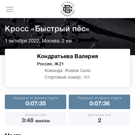
Кросс «Быстрый пёс»
1 октября 2022, Москва, 2 км
Кондратьева Валерия
Россия, Ж21
Команда: Живая Сила
Стартовый номер: 151
Результат от личного старта
Результат от общего старта
0:07:35
0:07:36
Средний темп
Дистанция (км)
3:48
2
мин/км