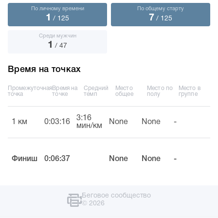
По личному времени
По общему старту
1
7
/ 125
/ 125
Среди мужчин
1
/ 47
Время на точках
Промежуточная
Время на
Средний
Место
Место по
Место в
точка
точке
темп
общее
полу
группе
3:16
1 км
0:03:16
None
None
-
мин/км
Финиш
0:06:37
None
None
-
Беговое сообщество
© 2026