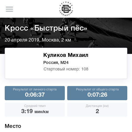
Кросс «Быстрый пёс»
20 апреля 2019, Москва, 2 км
Куликов Михаил
Россия, М24
Стартовый номер: 108
Результат от личного старта
Результат от общего старта
0:06:37
0:07:26
Средний темп
Дистанция (км)
3:19
2
мин/км
Место