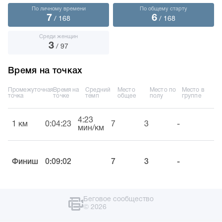
По личному времени
По общему старту
7
6
/ 168
/ 168
Среди женщин
3
/ 97
Время на точках
Промежуточная
Время на
Средний
Место
Место по
Место в
точка
точке
темп
общее
полу
группе
4:23
1 км
0:04:23
7
3
-
мин/км
Финиш
0:09:02
7
3
-
Беговое сообщество
© 2026