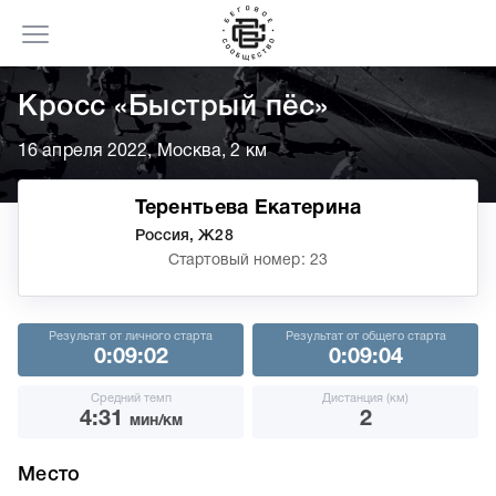
Кросс «Быстрый пёс»
16 апреля 2022, Москва, 2 км
Терентьева Екатерина
Россия, Ж28
Стартовый номер: 23
Результат от личного старта
Результат от общего старта
0:09:02
0:09:04
Средний темп
Дистанция (км)
4:31
2
мин/км
Место