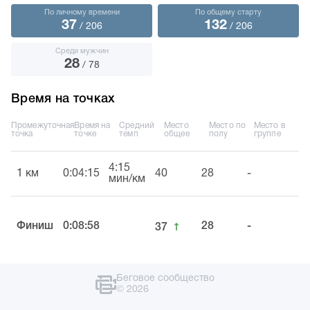
По личному времени
По общему старту
37
132
/ 206
/ 206
Среди мужчин
28
/ 78
Время на точках
Промежуточная
Время на
Средний
Место
Место по
Место в
точка
точке
темп
общее
полу
группе
4:15
1 км
0:04:15
40
28
-
мин/км
↑
Финиш
0:08:58
28
-
37
Беговое сообщество
© 2026