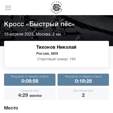
Кросс «Быстрый пёс»
15 апреля 2023, Москва, 2 км
Тихонов Николай
Россия, М59
Стартовый номер: 193
Результат от личного старта
Результат от общего старта
0:08:58
0:18:28
Средний темп
Дистанция (км)
4:29
2
мин/км
Место