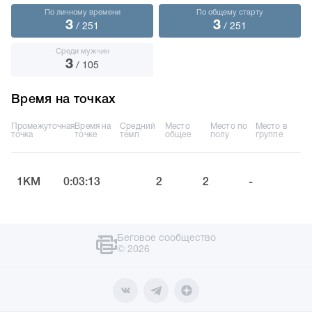
По личному времени
По общему старту
3
3
/ 251
/ 251
Среди мужчин
3
/ 105
Время на точках
Промежуточная
Время на
Средний
Место
Место по
Место в
точка
точке
темп
общее
полу
группе
1KM
0:03:13
2
2
-
Беговое сообщество
© 2026