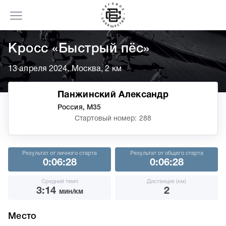
Кросс «Быстрый пёс»
13 апреля 2024, Москва, 2 км
Панжинский Александр
Россия, М35
Стартовый номер: 288
Результат от личного старта
Результат от общего старта
0:06:28
0:06:28
Средний темп
Дистанция (км)
3:14
2
мин/км
Место