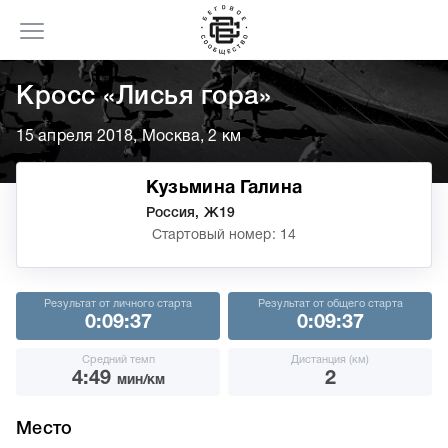
Кросс «Лисья гора»
15 апреля 2018, Москва, 2 км
Кузьмина Галина
Россия, Ж19
Стартовый номер: 14
Результат от личного старта
Результат от общего старта
0:09:37
0:09:37
Средний темп
Дистанция (км)
4:49
2
мин/км
Место