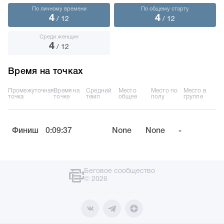
По личному времени
По общему старту
4
4
/ 12
/ 12
Среди женщин
4
/ 12
Время на точках
Промежуточная
Время на
Средний
Место
Место по
Место в
точка
точке
темп
общее
полу
группе
Финиш
0:09:37
None
None
-
Беговое сообщество
© 2026