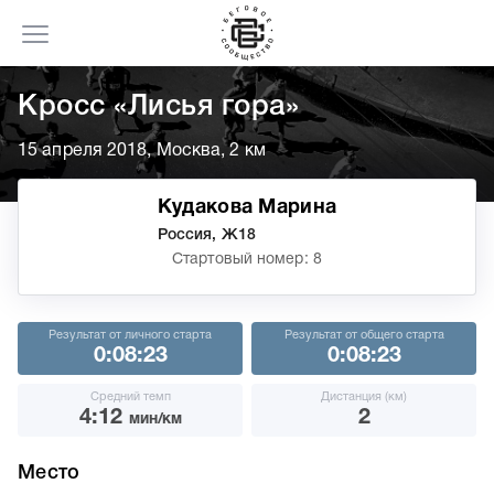
Кросс «Лисья гора»
15 апреля 2018, Москва, 2 км
Кудакова Марина
Россия, Ж18
Стартовый номер: 8
Результат от личного старта
Результат от общего старта
0:08:23
0:08:23
Средний темп
Дистанция (км)
4:12
2
мин/км
Место