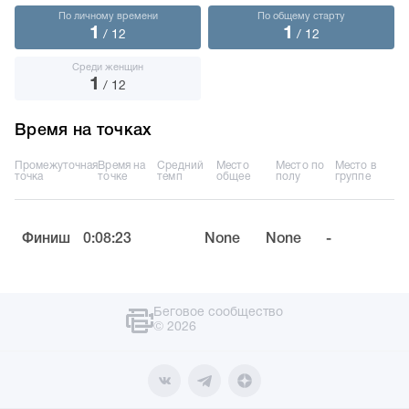
По личному времени
По общему старту
1
1
/ 12
/ 12
Среди женщин
1
/ 12
Время на точках
Промежуточная
Время на
Средний
Место
Место по
Место в
точка
точке
темп
общее
полу
группе
Финиш
0:08:23
None
None
-
Беговое сообщество
© 2026