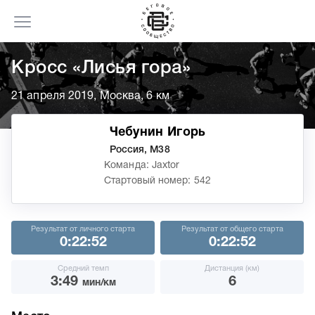
Кросс «Лисья гора»
21 апреля 2019, Москва, 6 км
Чебунин Игорь
Россия, М38
Команда: Jaxtor
Стартовый номер: 542
Результат от личного старта
Результат от общего старта
0:22:52
0:22:52
Средний темп
Дистанция (км)
3:49
6
мин/км