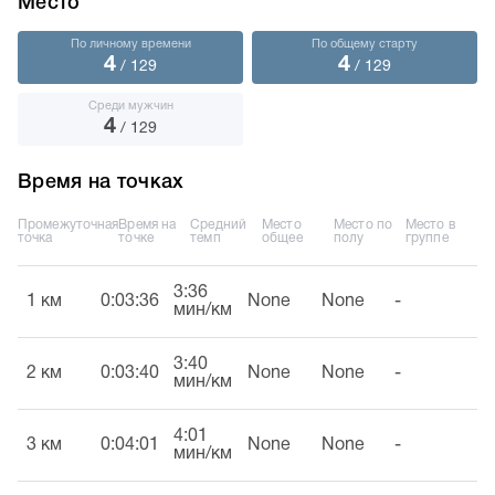
Место
По личному времени
По общему старту
4
4
/ 129
/ 129
Среди мужчин
4
/ 129
Время на точках
Промежуточная
Время на
Средний
Место
Место по
Место в
точка
точке
темп
общее
полу
группе
3:36
1 км
0:03:36
None
None
-
мин/км
3:40
2 км
0:03:40
None
None
-
мин/км
4:01
3 км
0:04:01
None
None
-
мин/км