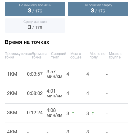
По личному времени
По общему старту
3
3
/ 176
/ 176
Среди женщин
3
/ 176
Время на точках
Промежуточная
Время на
Средний
Место
Место по
Место в
точка
точке
темп
общее
полу
группе
3:57
1KM
0:03:57
4
4
-
мин/км
4:01
2KM
0:08:02
4
4
-
мин/км
4:08
↑
↑
3KM
0:12:24
-
3
3
мин/км
4KM
-
-
3
3
-