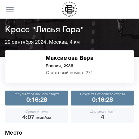
Кросс "Лисья Гора"
29 сентября 2024, Москва, 4 км
Максимова Вера
Россия, Ж36
Стартовый номер: 271
Результат от личного старта
Результат от общего старта
0:16:28
0:16:28
Средний темп
Дистанция (км)
4:07
4
мин/км
Место