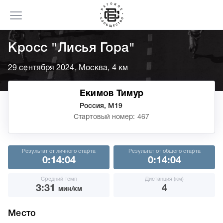
Кросс "Лисья Гора"
29 сентября 2024, Москва, 4 км
Екимов Тимур
Россия, М19
Стартовый номер: 467
Результат от личного старта
Результат от общего старта
0:14:04
0:14:04
Средний темп
Дистанция (км)
3:31
4
мин/км
Место