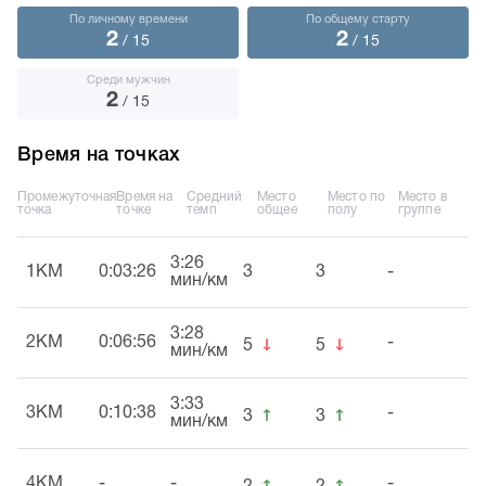
По личному времени
По общему старту
2
2
/ 15
/ 15
Среди мужчин
2
/ 15
Время на точках
Промежуточная
Время на
Средний
Место
Место по
Место в
точка
точке
темп
общее
полу
группе
3:26
1KM
0:03:26
3
3
-
мин/км
3:28
↓
↓
2KM
0:06:56
-
5
5
мин/км
3:33
↑
↑
3KM
0:10:38
-
3
3
мин/км
↑
↑
4KM
-
-
-