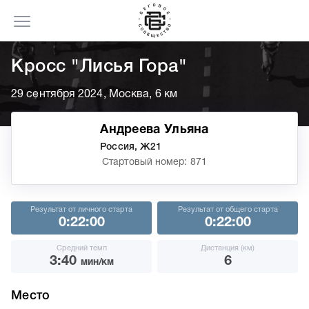
Кросс "Лисья Гора"
29 сентября 2024, Москва, 6 км
Андреева Ульяна
Россия, Ж21
Стартовый номер: 871
Результат от личного старта
Результат от общего старта
0:22:00
0:22:00
Средний темп
Дистанция (км)
3:40
6
мин/км
Место