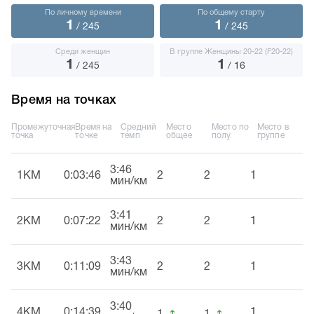
По личному времени
По общему старту
1
1
/ 245
/ 245
Среди женщин
В группе Женщины 20-22 (F20-22)
1
1
/ 245
/ 16
Время на точках
Промежуточная
Время на
Средний
Место
Место по
Место в
точка
точке
темп
общее
полу
группе
3:46
1KM
0:03:46
2
2
1
мин/км
3:41
2KM
0:07:22
2
2
1
мин/км
3:43
3KM
0:11:09
2
2
1
мин/км
3:40
↑
↑
4KM
0:14:39
1