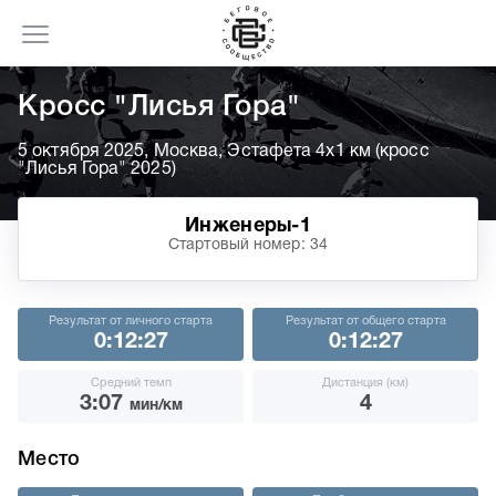
Кросс "Лисья Гора"
5 октября 2025, Москва, Эстафета 4х1 км (кросс
"Лисья Гора" 2025)
Инженеры-1
Стартовый номер: 34
Результат от личного старта
Результат от общего старта
0:12:27
0:12:27
Средний темп
Дистанция (км)
3:07
4
мин/км
Место