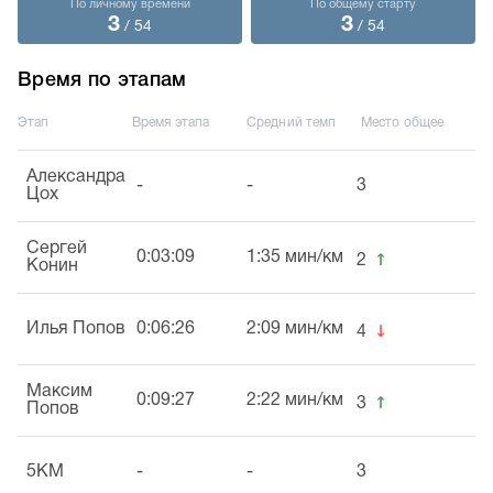
По личному времени
По общему старту
3
3
/ 54
/ 54
Время по этапам
Этап
Время этапа
Средний темп
Место общее
Александра
-
-
3
Цох
Сергей
↑
0:03:09
1:35 мин/км
2
Конин
↓
Илья Попов
0:06:26
2:09 мин/км
4
Максим
↑
0:09:27
2:22 мин/км
3
Попов
5KM
-
-
3