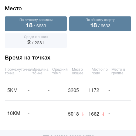
Место
По личному времени
По общему старту
18
18
/ 6633
/ 6633
Среди женщин
2
/ 2281
Время на точках
Промежуточная
Время на
Средний
Место
Место по
Место в
точка
точке
темп
общее
полу
группе
5KM
-
-
3205
1172
-
↓
↓
10KM
-
-
5018
1662