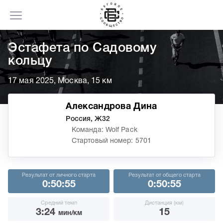
Эстафета по Садовому
кольцу
17 мая 2025, Москва, 15 км
Александрова Дина
Россия, Ж32
Команда: Wolf Pack
Стартовый номер: 5701
Результат от личного старта
Результат от общего старта
0:50:55
0:50:55
Средний темп
Дистанция (км)
3:24
15
мин/км