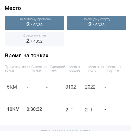
Место
По личному времени
По общему старту
2
2
/ 6633
/ 6633
Среди мужчин
2
/ 4352
Время на точках
Промежуточная
Время на
Средний
Место
Место по
Место в
точка
точке
темп
общее
полу
группе
5KM
-
-
3192
2022
-
↑
↑
10KM
0:30:32
-
2
2