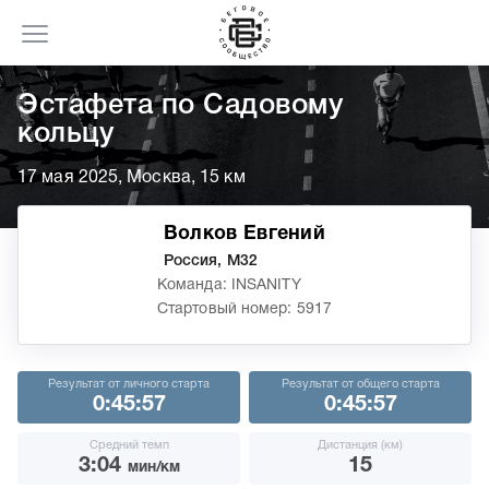
Эстафета по Садовому
кольцу
17 мая 2025, Москва, 15 км
Волков Евгений
Россия, М32
Команда: INSANITY
Стартовый номер: 5917
Результат от личного старта
Результат от общего старта
0:45:57
0:45:57
Средний темп
Дистанция (км)
3:04
15
мин/км