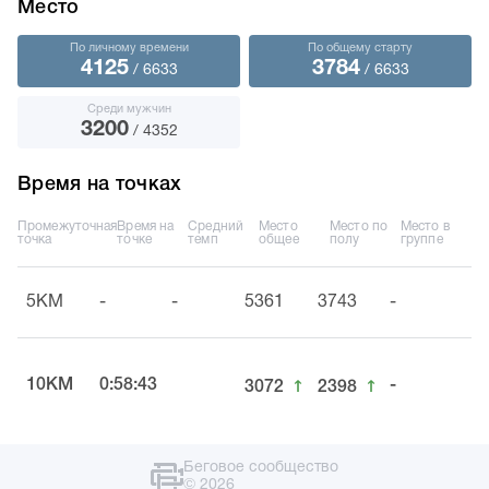
Место
По личному времени
По общему старту
4125
3784
/ 6633
/ 6633
Среди мужчин
3200
/ 4352
Время на точках
Промежуточная
Время на
Средний
Место
Место по
Место в
точка
точке
темп
общее
полу
группе
5KM
-
-
5361
3743
-
↑
↑
10KM
0:58:43
-
3072
2398
Беговое сообщество
© 2026