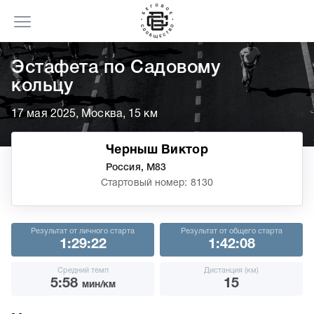
Эстафета по Садовому
кольцу
17 мая 2025, Москва, 15 км
Черныш Виктор
Россия, М83
Стартовый номер: 8130
Результат от личного старта
Результат от общего старта
1:29:22
1:42:08
Средний темп
Дистанция (км)
5:58
15
мин/км