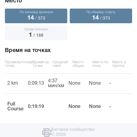
Место
По личному времени
По общему старту
14
14
/ 373
/ 373
Среди женщин
1
/ 188
Время на точках
Промежуточная
Время на
Средний
Место
Место по
Место в
точка
точке
темп
общее
полу
группе
4:37
2 km
0:09:13
None
None
-
мин/км
Full
0:19:19
None
None
-
Course
Беговое сообщество
© 2026