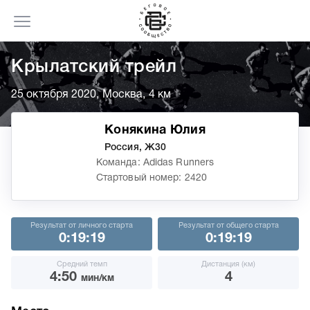
Крылатский трейл
25 октября 2020, Москва, 4 км
Конякина Юлия
Россия, Ж30
Команда: Adidas Runners
Стартовый номер: 2420
Результат от личного старта
Результат от общего старта
0:19:19
0:19:19
Средний темп
Дистанция (км)
4:50
4
мин/км