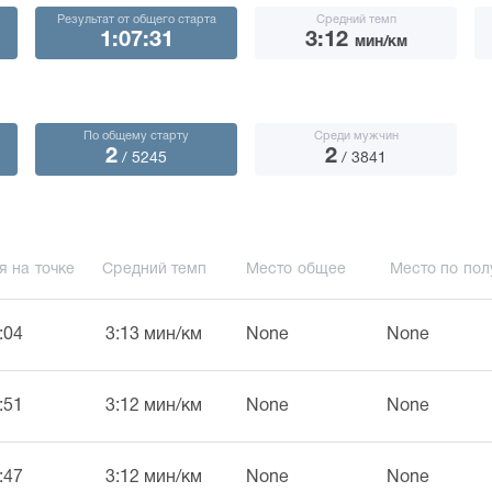
Результат от общего старта
Средний темп
1:07:31
3:12
мин/км
По общему старту
Среди мужчин
2
2
/ 5245
/ 3841
я на точке
Средний темп
Место общее
Место по пол
:04
3:13 мин/км
None
None
:51
3:12 мин/км
None
None
:47
3:12 мин/км
None
None