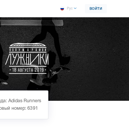
Рус
ВОЙТИ
да: Adidas Runners
овый номер: 6391