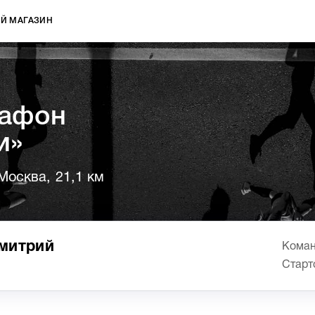
Й МАГАЗИН
афон
и»
Москва, 21,1 км
митрий
Коман
Старт