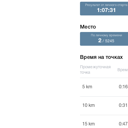
Результат от личного старта
1:07:31
Место
По личному времени
2
/ 5245
Время на точках
Промежуточная
Врем
точка
5 km
0:16
10 km
0:31
15 km
0:47