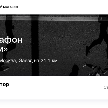
Й МАГАЗИН
афон
и»
 Москва, Заезд на 21,1 км
тор
Ст