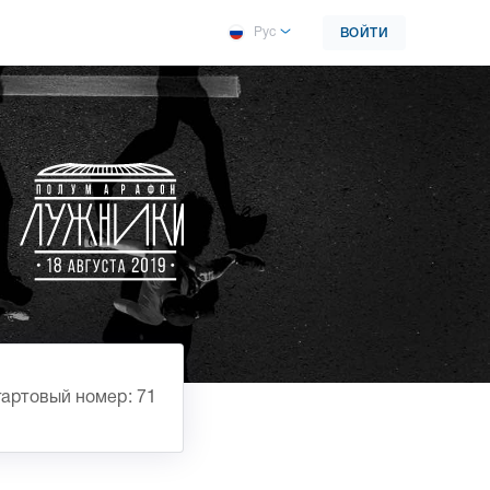
Рус
ВОЙТИ
артовый номер: 71