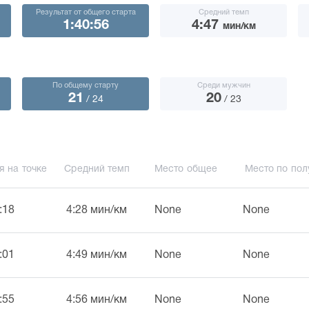
Результат от общего старта
Средний темп
1:40:56
4:47
мин/км
По общему старту
Среди мужчин
21
20
/ 24
/ 23
я на точке
Средний темп
Место общее
Место по пол
:18
4:28 мин/км
None
None
:01
4:49 мин/км
None
None
:55
4:56 мин/км
None
None