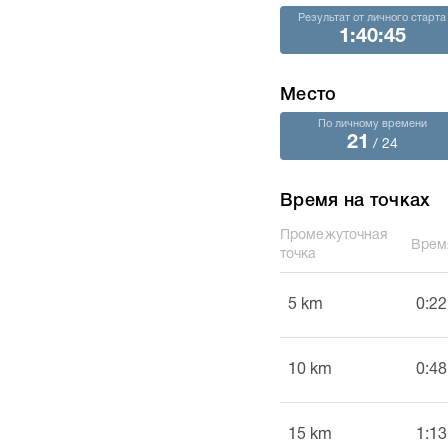
Результат от личного старта
1:40:45
Место
По личному времени
21
/ 24
Время на точках
Промежуточная
Врем
точка
5 km
0:22
10 km
0:48
15 km
1:13