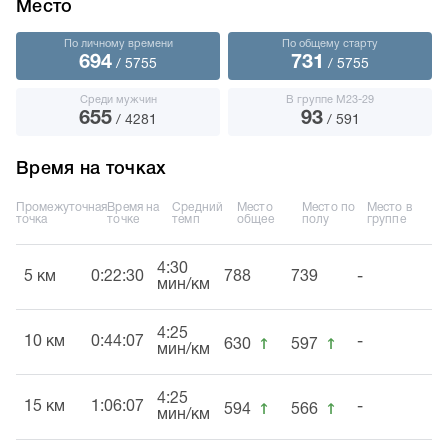
Место
По личному времени
По общему старту
694
731
/ 5755
/ 5755
Среди мужчин
В группе М23-29
655
93
/ 4281
/ 591
Время на точках
Промежуточная
Время на
Средний
Место
Место по
Место в
точка
точке
темп
общее
полу
группе
4:30
5 км
0:22:30
788
739
-
мин/км
4:25
↑
↑
10 км
0:44:07
-
630
597
мин/км
4:25
↑
↑
15 км
1:06:07
-
594
566
мин/км