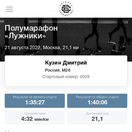
Полумарафон
«Лужники»
21 августа 2022, Москва, 21,1 км
Кузин Дмитрий
Россия, М26
Стартовый номер: 6029
Результат от личного старта
Результат от общего старта
1:35:27
1:40:06
Средний темп
Дистанция (км)
4:32
21,1
мин/км