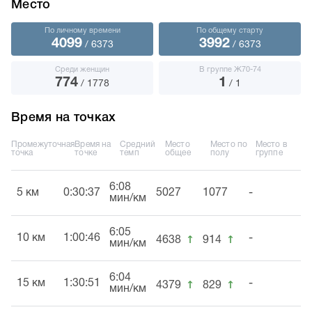
Место
По личному времени
По общему старту
4099
3992
/ 6373
/ 6373
Среди женщин
В группе Ж70-74
774
1
/ 1778
/ 1
Время на точках
Промежуточная
Время на
Средний
Место
Место по
Место в
точка
точке
темп
общее
полу
группе
6:08
5 км
0:30:37
5027
1077
-
мин/км
6:05
↑
↑
10 км
1:00:46
-
4638
914
мин/км
6:04
↑
↑
15 км
1:30:51
-
4379
829
мин/км