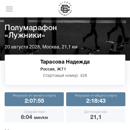
Полумарафон
«Лужники»
20 августа 2023, Москва, 21,1 км
Тарасова Надежда
Россия, Ж71
Стартовый номер: 428
Результат от личного старта
Результат от общего старта
2:07:55
2:18:43
Средний темп
Дистанция (км)
6:04
21,1
мин/км