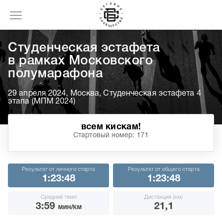
Cтуденческая эстафета
в рамках Московского
полумарафона
29 апреля 2024, Москва, Студенческая эстафета 4
этапа (МПМ 2024)
всем кискам!
Стартовый номер: 171
Результат от личного старта
Результат от общего старта
1:23:48
1:23:48
Средний темп
Дистанция (км)
3:59
21,1
мин/км