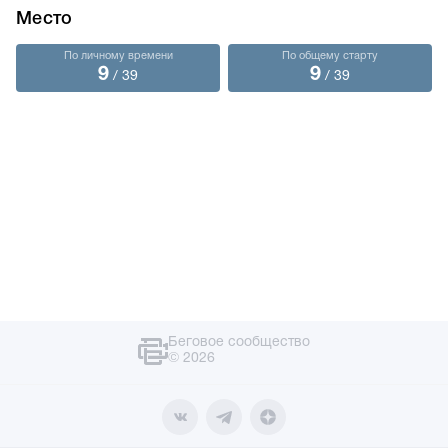
Место
По личному времени
По общему старту
9
9
/ 39
/ 39
Беговое сообщество
© 2026