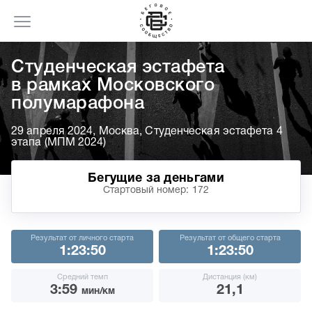
Cтуденческая эстафета
в рамках Московского
полумарафона
29 апреля 2024, Москва, Студенческая эстафета 4
этапа (МПМ 2024)
Бегущие за деньгами
Стартовый номер: 172
Результат от личного старта
Результат от общего старта
1:23:50
1:23:50
Средний темп
Дистанция (км)
3:59
21,1
мин/км