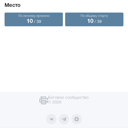
Место
По личному времени
По общему старту
10
10
/ 39
/ 39
Беговое сообщество
© 2026