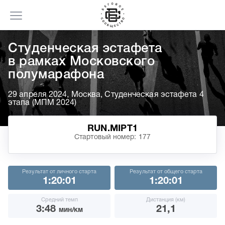
Cтуденческая эстафета
в рамках Московского
полумарафона
29 апреля 2024, Москва, Студенческая эстафета 4
этапа (МПМ 2024)
RUN.MIPT1
Стартовый номер: 177
Результат от личного старта
Результат от общего старта
1:20:01
1:20:01
Средний темп
Дистанция (км)
3:48
21,1
мин/км