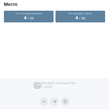
Место
По личному времени
По общему старту
4
4
/ 39
/ 39
Беговое сообщество
© 2026