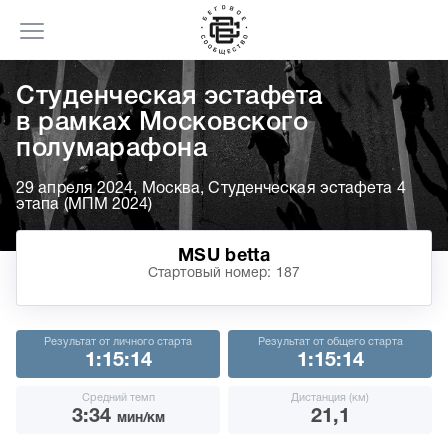
Cтуденческая эстафета
в рамках Московского
полумарафона
29 апреля 2024, Москва, Студенческая эстафета 4
этапа (МПМ 2024)
MSU betta
Стартовый номер: 187
Результат от личного старта
Результат от общего старта
1:15:14
1:15:14
Средний темп
Дистанция (км)
3:34
21,1
мин/км