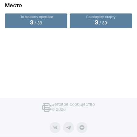
Место
По личному времени
По общему старту
3
3
/ 39
/ 39
Беговое сообщество
© 2026