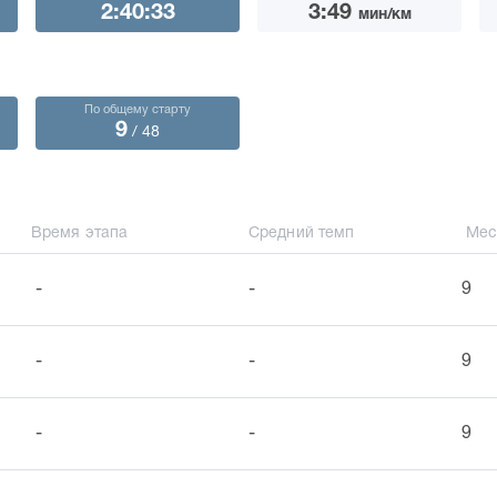
2:40:33
3:49
мин/км
По общему старту
9
/ 48
Время этапа
Средний темп
Мес
-
-
9
-
-
9
-
-
9