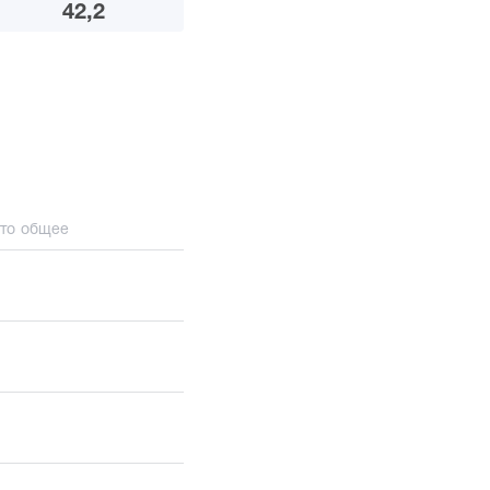
42,2
то общее