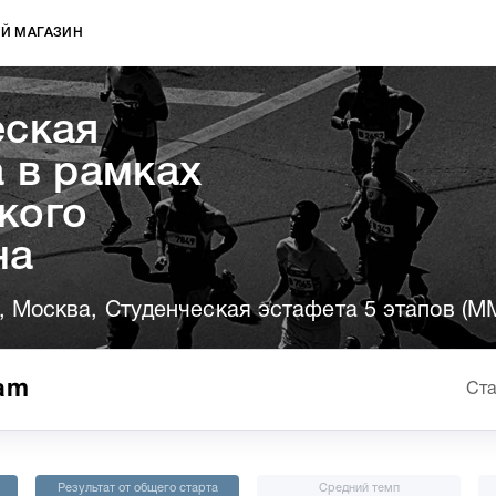
Й МАГАЗИН
еская
 в рамках
кого
на
, Москва, Студенческая эстафета 5 этапов (М
am
Ста
Результат от общего старта
Средний темп