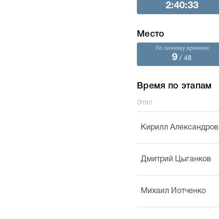
2:40:33
Место
По личному времени
9
/ 48
Время по этапам
Этап
Кирилл Александров
Дмитрий Цыганков
Михаил Иотченко