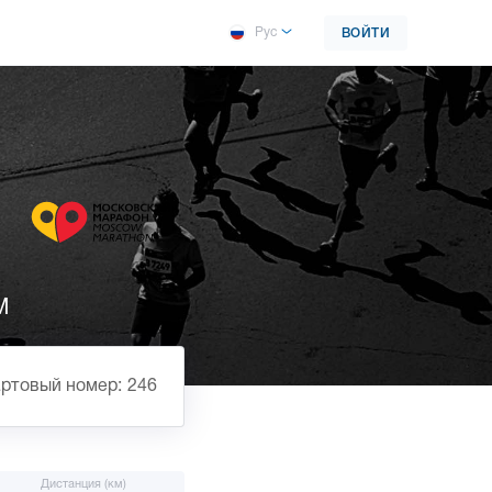
Рус
ВОЙТИ
М
ртовый номер: 246
Дистанция (км)