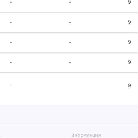
-
-
9
-
-
9
-
-
9
-
-
9
-
9
Ы
ИНФОРМАЦИЯ