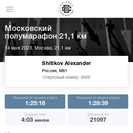
Московский
полумарафон 21,1 км
14 мая 2023, Москва, 21,1 км
Shitikov Alexander
Россия, М61
Стартовый номер: 3569
Результат от личного старта
Результат от общего старта
1:25:18
1:28:39
Средний темп
Дистанция (м)
4:03
21097
мин/км