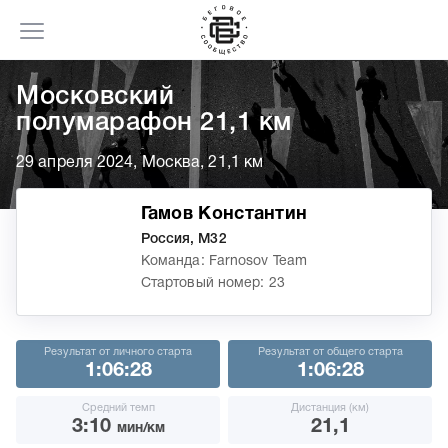
Московский
полумарафон 21,1 км
29 апреля 2024, Москва, 21,1 км
Гамов Константин
Россия, М32
Команда: Farnosov Team
Стартовый номер: 23
Результат от личного старта
Результат от общего старта
1:06:28
1:06:28
Средний темп
Дистанция (км)
3:10
21,1
мин/км