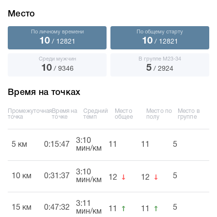
Место
По личному времени
По общему старту
10
10
/ 12821
/ 12821
Среди мужчин
В группе М23-34
10
5
/ 9346
/ 2924
Время на точках
Промежуточная
Время на
Средний
Место
Место по
Место в
точка
точке
темп
общее
полу
группе
3:10
5 км
0:15:47
11
11
5
мин/км
3:10
↓
↓
10 км
0:31:37
5
12
12
мин/км
3:11
↑
↑
15 км
0:47:32
5
11
11
мин/км