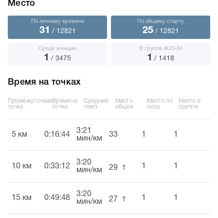
Место
По личному времени
По общему старту
31
25
/ 12821
/ 12821
Среди женщин
В группе Ж23-34
1
1
/ 3475
/ 1418
Время на точках
Промежуточная
Время на
Средний
Место
Место по
Место в
точка
точке
темп
общее
полу
группе
3:21
5 км
0:16:44
33
1
1
мин/км
3:20
↑
10 км
0:33:12
1
1
29
мин/км
3:20
↑
15 км
0:49:48
1
1
27
мин/км