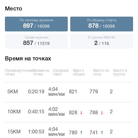
Место
По личному времени
По общему старту
897
878
/ 16098
/ 16098
Среди мужчин
В группе М60-64
857
2
/ 11519
/ 116
Время на точках
Промежуточная
Время на
Средний
Место
Место по
Место в
точка
точке
темп
общее
полу
группе
4:04
5KM
0:20:19
821
779
2
мин/км
4:02
↓
↓
10KM
0:40:15
2
828
788
мин/км
4:04
↑
↑
15KM
1:00:53
2
780
741
мин/км