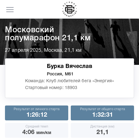
Московский
полумарафон 21,1 км
27 апреля 2025, Москва, 21,1 км
Бурка Вячеслав
Россия, М61
Команда: Клуб любителей бега «Энергия»
Стартовый номер: 18903
Результат от личного старта
Результат от общего старта
1:26:12
1:32:31
Средний темп
Дистанция (км)
4:06
21,1
мин/км