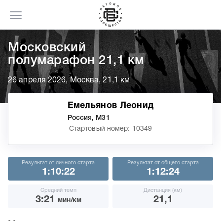
Московский
полумарафон 21,1 км
26 апреля 2026, Москва, 21,1 км
Емельянов Леонид
Россия, М31
Стартовый номер: 10349
Результат от личного старта
Результат от общего старта
1:10:22
1:12:24
Средний темп
Дистанция (км)
3:21
21,1
мин/км