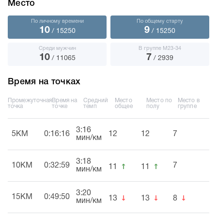
Место
По личному времени
По общему старту
10
9
/ 15250
/ 15250
Среди мужчин
В группе М23-34
10
7
/ 11065
/ 2939
Время на точках
Промежуточная
Время на
Средний
Место
Место по
Место в
точка
точке
темп
общее
полу
группе
3:16
5KM
0:16:16
12
12
7
мин/км
3:18
↑
↑
10KM
0:32:59
7
11
11
мин/км
3:20
↓
↓
↓
15KM
0:49:50
13
13
8
мин/км