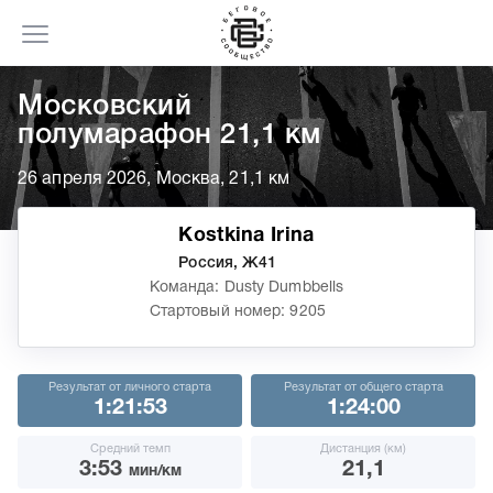
Московский
полумарафон 21,1 км
26 апреля 2026, Москва, 21,1 км
Kostkina Irina
Россия, Ж41
Команда: Dusty Dumbbells
Стартовый номер: 9205
Результат от личного старта
Результат от общего старта
1:21:53
1:24:00
Средний темп
Дистанция (км)
3:53
21,1
мин/км