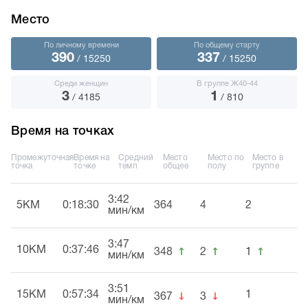
Место
По личному времени
По общему старту
390
337
/ 15250
/ 15250
Среди женщин
В группе Ж40-44
3
1
/ 4185
/ 810
Время на точках
Промежуточная
Время на
Средний
Место
Место по
Место в
точка
точке
темп
общее
полу
группе
3:42
5KM
0:18:30
364
4
2
мин/км
3:47
↑
↑
↑
10KM
0:37:46
348
2
1
мин/км
3:51
↓
↓
15KM
0:57:34
1
367
3
мин/км