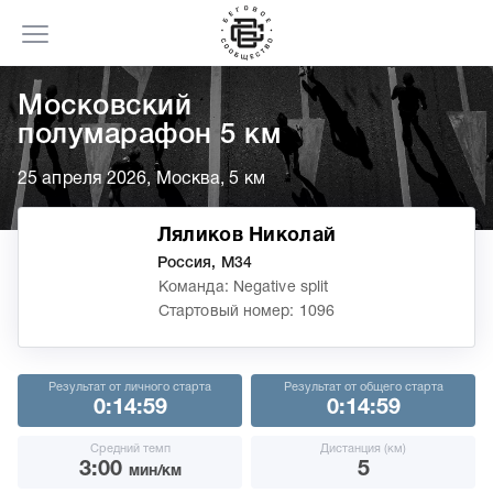
Московский
полумарафон 5 км
25 апреля 2026, Москва, 5 км
Ляликов Николай
Россия, М34
Команда: Negative split
Стартовый номер: 1096
Результат от личного старта
Результат от общего старта
0:14:59
0:14:59
Средний темп
Дистанция (км)
3:00
5
мин/км