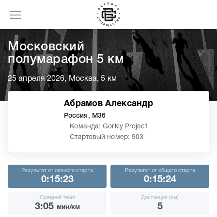
Московский
полумарафон 5 км
25 апреля 2026, Москва, 5 км
Абрамов Александр
Россия, М36
Команда: Gorkiy Project
Стартовый номер: 903
Результат от личного старта
Результат от общего старта
0:15:23
0:15:24
Средний темп
Дистанция (км)
3:05
5
мин/км