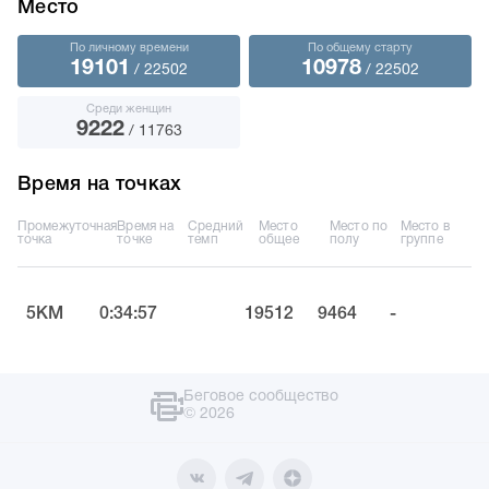
Место
По личному времени
По общему старту
19101
10978
/ 22502
/ 22502
Среди женщин
9222
/ 11763
Время на точках
Промежуточная
Время на
Средний
Место
Место по
Место в
точка
точке
темп
общее
полу
группе
5KM
0:34:57
19512
9464
-
Беговое сообщество
© 2026