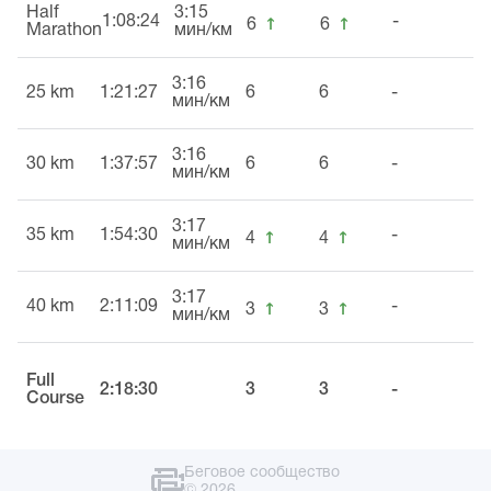
Half
3:15
↑
↑
1:08:24
-
6
6
Marathon
мин/км
3:16
25 km
1:21:27
6
6
-
мин/км
3:16
30 km
1:37:57
6
6
-
мин/км
3:17
↑
↑
35 km
1:54:30
-
4
4
мин/км
3:17
↑
↑
40 km
2:11:09
-
3
3
мин/км
Full
2:18:30
3
3
-
Course
Беговое сообщество
© 2026