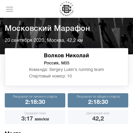
Московский Марафон
20 сентября 2020, Москва, 42,2 км
Волков Николай
Россия, М35
Команда: Sergey Lukin’s running team
Стартовый номер: 10
Результат от личного старта
Результат от общего старта
2:18:30
2:18:30
Средний темп
Дистанция (км)
3:17
42,2
мин/км