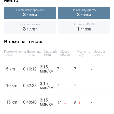
Место
По личному времени
По общему старту
3
3
/ 9364
/ 9364
Среди мужчин
В группе М35-39
3
1
/ 7787
/ 1936
Время на точках
Промежуточная
Время на
Средний
Место
Место по
Место в
точка
точке
темп
общее
полу
группе
3:15
5 km
0:16:12
7
7
-
мин/км
3:15
10 km
0:32:28
7
7
-
мин/км
3:15
↓
↓
15 km
0:48:40
-
12
8
мин/км