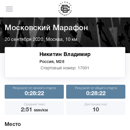
Московский Марафон
20 сентября 2020, Москва, 10 км
Никитин Владимир
Россия, М28
Стартовый номер: 17001
Результат от личного старта
Результат от общего старта
0:28:22
0:28:22
Средний темп
Дистанция (км)
2:51
10
мин/км
Место