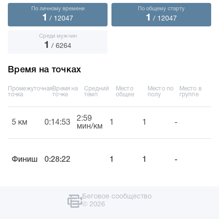
По личному времени
По общему старту
1
1
/ 12047
/ 12047
Среди мужчин
1
/ 6264
Время на точках
Промежуточная
Время на
Средний
Место
Место по
Место в
точка
точке
темп
общее
полу
группе
2:59
5 км
0:14:53
1
1
-
мин/км
Финиш
0:28:22
1
1
-
Беговое сообщество
© 2026