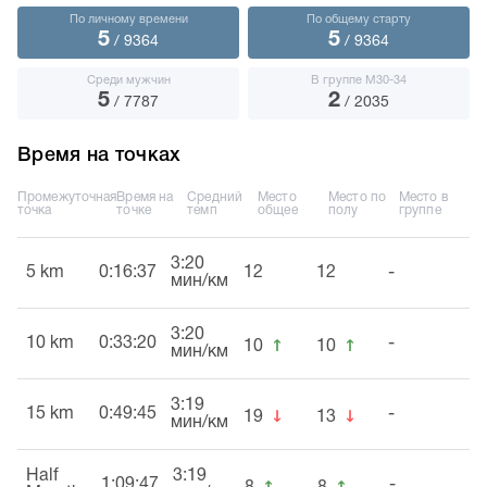
По личному времени
По общему старту
5
5
/ 9364
/ 9364
Среди мужчин
В группе М30-34
5
2
/ 7787
/ 2035
Время на точках
Промежуточная
Время на
Средний
Место
Место по
Место в
точка
точке
темп
общее
полу
группе
3:20
5 km
0:16:37
12
12
-
мин/км
3:20
↑
↑
10 km
0:33:20
-
10
10
мин/км
3:19
↓
↓
15 km
0:49:45
-
19
13
мин/км
Half
3:19
↑
↑
1:09:47
-