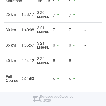
8
8
Marathon
мин/км
3:20
↑
↑
25 km
1:23:17
-
7
7
мин/км
3:21
30 km
1:40:08
7
7
-
мин/км
3:21
↑
↑
35 km
1:56:57
-
6
6
мин/км
3:22
40 km
2:14:12
6
6
-
мин/км
Full
↑
↑
2:21:53
-
5
5
Course
Беговое сообщество
© 2026