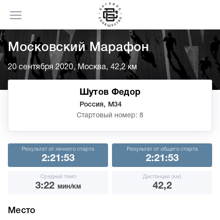
Московский Марафон
20 сентября 2020, Москва, 42,2 км
Шутов Федор
Россия, М34
Стартовый номер: 8
Результат от личного старта
Результат от общего старта
2:21:53
2:21:53
Средний темп
Дистанция (км)
3:22
42,2
мин/км
Место